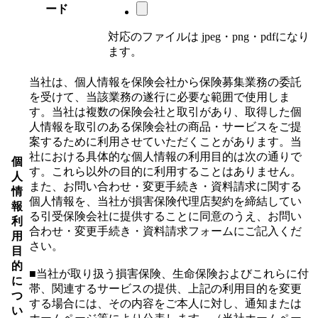
ード
対応のファイルは jpeg・png・pdfになり
ます。
当社は、個人情報を保険会社から保険募集業務の委託
を受けて、当該業務の遂行に必要な範囲で使用しま
す。当社は複数の保険会社と取引があり、取得した個
人情報を取引のある保険会社の商品・サービスをご提
案するために利用させていただくことがあります。当
社における具体的な個人情報の利用目的は次の通りで
個
す。これら以外の目的に利用することはありません。
人
また、お問い合わせ・変更手続き・資料請求に関する
情
個人情報を、当社が損害保険代理店契約を締結してい
報
る引受保険会社に提供することに同意のうえ、お問い
利
合わせ・変更手続き・資料請求フォームにご記入くだ
用
さい。
目
的
■当社が取り扱う損害保険、生命保険およびこれらに付
に
帯、関連するサービスの提供、上記の利用目的を変更
つ
する場合には、その内容をご本人に対し、通知または
い