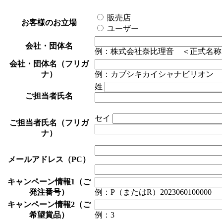
(5)当社が開催（主催・共催
販売店
お客様のお立場
ア・催し物等に関するご案内の
ユーザー
(6)商品モニターやアンケー
会社・団体名
例：株式会社奈比理音 ＜正式名称
より良い商品・サービスの開発
会社・団体名（フリガ
(7)お問い合わせ、資料請求
ナ）
例：カブシキカイシャナビリオン
姓
対応のため
ご担当者氏名
3.個人情報の提供
セイ
ご担当者氏名（フリガ
ご本人の事前の承諾を得ている
ナ）
基づき提供が必要な場合を除き
メールアドレス（PC）
の提供は行いません。
キャンペーン情報1（ご
4.個人情報の取り扱いの委託につ
発注番号）
例：P（またはR）2023060100000
キャンペーン情報2（ご
業務実施範囲内で必要に応じて
希望賞品）
例：3