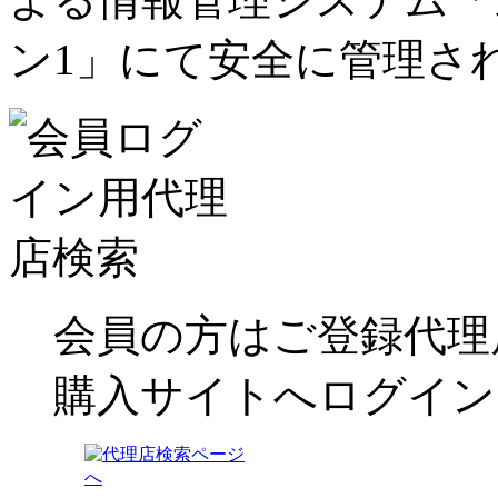
ったとき警告を表示させたりで
ン1」にて安全に管理さ
果、サービスの全部又は一部が
ることがあります。
7.開示対象個人情報の開示等及び
ご本人からの求めにより、当社
個人情報の利用目的の通知、開示
加又は削除、利用の停止、消去及
（「開示等」といいます。）に
会員の方はご登録代理
開示等に応じる窓口は、下記と
購入サイトへログイン
ナビリオン・コールセンター
TEL：0120-422-003