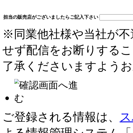
委託することがあります。委託
により必要な個人情報を保護管
担当の販売店がございましたらご記入下さい
5.個人情報提供の任意性と生じる
※同業他社様や当社が不
個人情報の提供は任意となって
ただし、当社が求める個人情報
せず配信をお断りするこ
場合、「利用目的」で掲げた内
了承くださいますようお
ることができないことがありま
す。
6.クッキー（Cookie）の利用につ
本サービスお申し込みに際し、
います。
ご登録される情報は、
ス
お客様は、ブラウザ（閲覧ソフ
よる情報管理システム「
クッキーの受取りを拒否したり