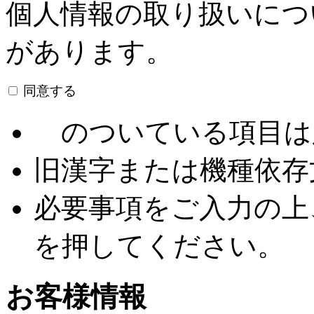
失、破壊、改ざん及び漏洩等を
個人情報の取り扱いにつ
じます。
があります。
株式会社ライオン事務器 （個人
同意する
者） 経営管理本部長
のついている項目は
2.個人情報の利用目的
ご入力いただいた個人情報の利
旧漢字または機種依存
りです。ご確認ください。
必要事項をご入力の上
(1)お取引等に関するご連絡
(2)当社が取扱う商品・サー
を押してください。
(3)当社との間で締結した契
(4)当社が取扱う商品・サー
お客様情報
せや関連サービスのご案内のた