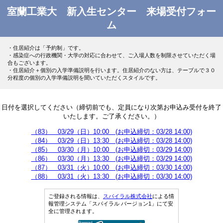
室蘭工業大 新入生センター 来場受付フォー
ム
・住居紹介は「予約制」です。
・感染症への行政機関・大学の対応に合わせて、ご入場人数を制限させていただく場
合もございます。
・住居紹介＋個別の入学準備説明を行います。住居紹介のない方は、テーブルで３０
分程度の個別の入学準備説明を聞いていただくスタイルです。
日付を選択してください（締切前でも、定員になり次第お申込み受付を終了
いたします。ご了承ください。）
（83） 03/29（日）10:00 (お申込締切：03/28 14:00)
（84） 03/29（日）13:30 (お申込締切：03/28 14:00)
（85） 03/30（月）10:00 (お申込締切：03/29 14:00)
（86） 03/30（月）13:30 (お申込締切：03/29 14:00)
（87） 03/31（火）10:00 (お申込締切：03/30 14:00)
（88） 03/31（火）13:30 (お申込締切：03/30 14:00)
ご登録される情報は、
スパイラル株式会社
による情
報管理システム「スパイラル バージョン1」にて安
全に管理されます。