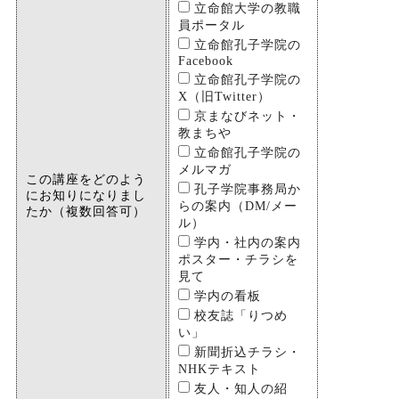
立命館大学の教職
員ポータル
立命館孔子学院の
Facebook
立命館孔子学院の
X（旧Twitter）
京まなびネット・
教まちや
立命館孔子学院の
メルマガ
この講座をどのよう
孔子学院事務局か
にお知りになりまし
らの案内（DM/メー
たか（複数回答可）
ル）
学内・社内の案内
ポスター・チラシを
見て
学内の看板
校友誌「りつめ
い」
新聞折込チラシ・
NHKテキスト
友人・知人の紹