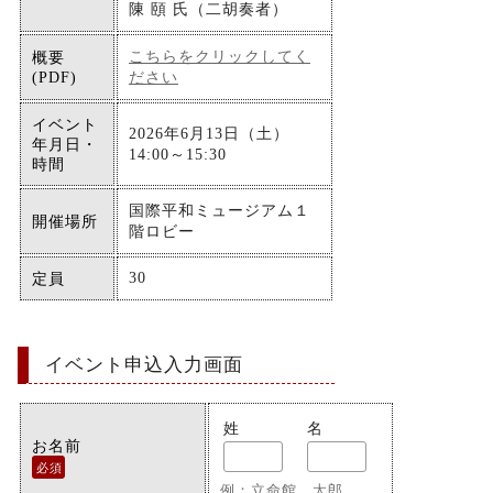
陳 頤 氏（二胡奏者）
こちらをクリックしてく
概要
(PDF)
ださい
イベント
2026年6月13日（土）
年月日・
14:00～15:30
時間
国際平和ミュージアム１
開催場所
階ロビー
30
定員
イベント申込入力画面
姓
名
お名前
必須
例：立命館 太郎