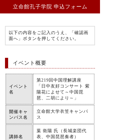
立命館孔子学院
申込フォーム
以下の内容をご記入のうえ、「確認画
面へ」ボタンを押してください。
イベント概要
第219回中国理解講座
「日中友好コンサート 紫
イベント
名
陽花によせて～中国琵
琶、二胡により～」
立命館大学衣笠キャンパ
開催キャ
ンパス名
ス
葉 衛陽 氏（長城楽団代
講師名
表、中国琵琶奏者）