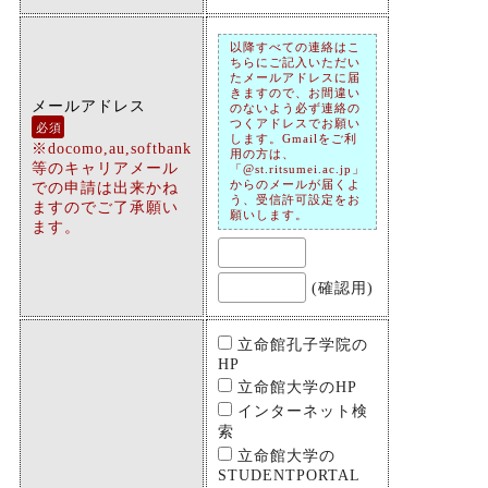
以降すべての連絡はこ
ちらにご記入いただい
たメールアドレスに届
きますので、お間違い
メールアドレス
のないよう必ず連絡の
つくアドレスでお願い
必須
します。Gmailをご利
※docomo,au,softbank
用の方は、
等のキャリアメール
「@st.ritsumei.ac.jp」
での申請は出来かね
からのメールが届くよ
う、受信許可設定をお
ますのでご了承願い
願いします。
ます。
(確認用)
立命館孔子学院の
HP
立命館大学のHP
インターネット検
索
立命館大学の
STUDENTPORTAL