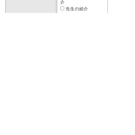
介
先生の紹介
前回の講座に参加
して
その他
備考欄（250文字）
プライバシーポリシーについて同意の
うえ、お申し込みください。
【プライバシーポリシーはこちらをご
参照ください。】
プライバシーポリシーに同意する