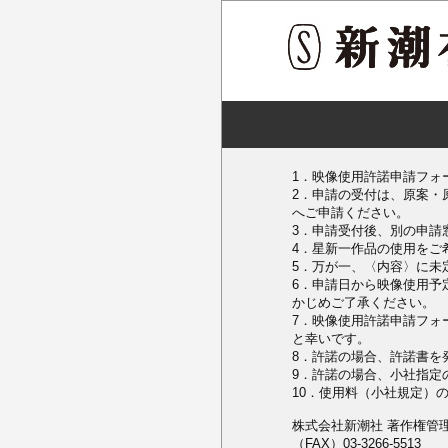
1．映像使用許諾申請フォ
2．申請の受付は、原案・
へご申請ください。
3．申請受付後、別の申請
4．星新一作品の使用をご
5．万が一、〈内容〉に未
6．申請日から映像使用予
かじめご了承ください。
7．映像使用許諾申請フォ
と幸いです。
8．許諾の場合、許諾書を
9．許諾の場合、小社指定
10．使用料（小社規定）
株式会社新潮社 著作権管
（FAX）03-3266-5513