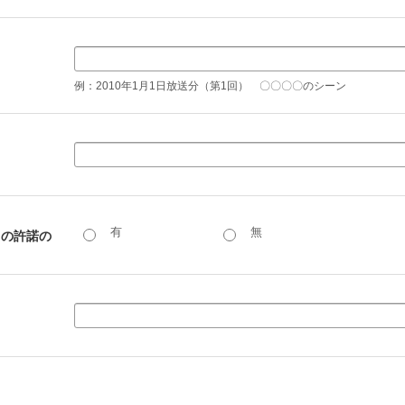
例：2010年1月1日放送分（第1回） 〇〇〇〇のシーン
有
無
らの許諾の