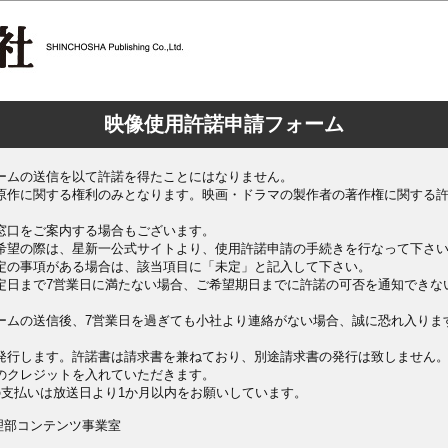
映像使用許諾申請フォーム
ームの送信を以て許諾を得たことにはなりません。
原作に関する権利のみとなります。映画・ドラマの製作者の著作権に関する
窓口をご案内する場合もございます。
希望の際は、星新一公式サイトより、使用許諾申請の手続きを行なって下さ
定の事項がある場合は、該当項目に「未定」と記入して下さい。
定日まで7営業日に満たない場合、ご希望期日までに許諾の可否を通知できな
ームの送信後、7営業日を過ぎても小社より連絡がない場合、誠に恐れ入りま
発行します。許諾書は請求書を兼ねており、別途請求書の発行は致しません
のクレジットを入れていただきます。
の支払いは放送日より1か月以内をお願いしています。
理部コンテンツ事業室