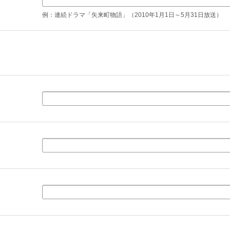
例：連続ドラマ「矢来町物語」（2010年1月1日～5月31日放送）