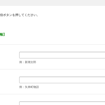
信ボタンを押してください。
報】
例：新潮太郎
例：矢来町物語