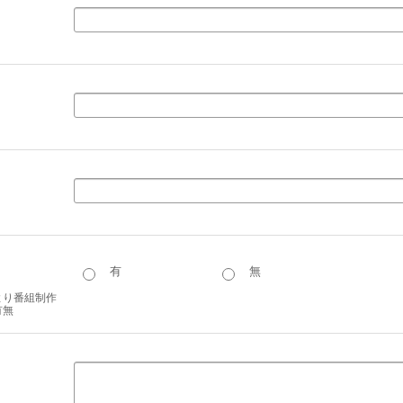
有
無
より番組制作
有無