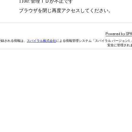
1100: 管理ＩＤが不正です
ブラウザを閉じ再度アクセスしてください。
登録される情報は、
スパイラル株式会社
による情報管理システム「スパイラル バージョン1
安全に管理され