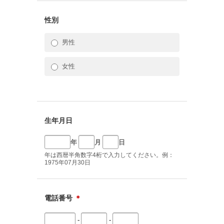
性別
男性
女性
生年月日
年
月
日
年は西暦半角数字4桁で入力してください。例：
1975年07月30日
電話番号
＊
-
-