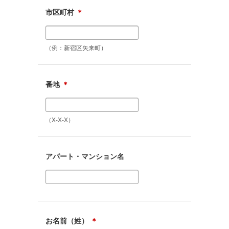
市区町村
＊
（例：新宿区矢来町）
番地
＊
（X-X-X）
アパート・マンション名
お名前（姓）
＊