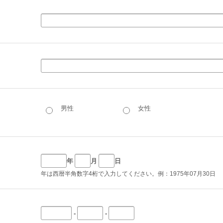
男性
女性
年
月
日
年は西暦半角数字4桁で入力してください。例：1975年07月30日
-
-