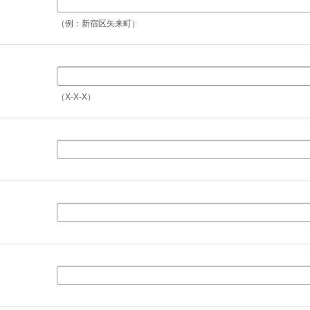
（例：新宿区矢来町）
（X-X-X）
名