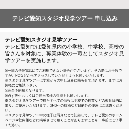
テレビ愛知スタジオ見学ツアー 申し込み
テレビ愛知スタジオ見学ツアー
テレビ愛知では愛知県内の小学校、中学校、高校の
皆さんを対象に、職業体験の一環としてスタジオ見
学ツアーを実施します。
※一部の携帯電話にてご利用できない場合がございます。その際はお手数で
すが、PCなどからアクセスしていただくようお願いいたします。
※スタジオ見学ツアーは学校からの申し込みに限らせて頂きます。まずはお
気軽にご相談下さい。
※完全予約制となります。
※必ず先生もしくはご担当者様の引率をお願いします。
※スタジオ見学ツアーで得たすべての情報は学校での授業などの教育目的に
限り、ご使用いただけます。SNSへの投稿など目的外の使用はご遠慮くださ
い。
※スタジオ見学ツアー中の様子は写真などで記録して、テレビ愛知のホーム
ページや社内報などに掲載させて頂くことがありますことを、事前にご了承
ください。