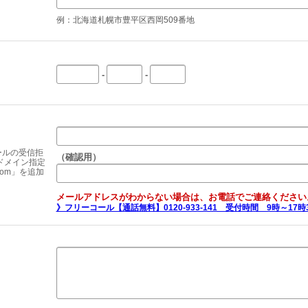
例：北海道札幌市豊平区西岡509番地
-
-
ールの受信拒
（確認用）
ドメイン指定
.com」を追加
メールアドレスがわからない場合は、お電話でご連絡ください
》フリーコール【通話無料】0120-933-141 受付時間 9時～17時