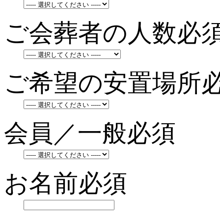
ご会葬者の人数
必
ご希望の安置場所
会員／一般
必須
お名前
必須