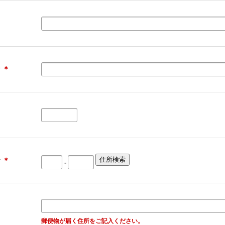
な
＊
号
＊
-
郵便物が届く住所をご記入ください。