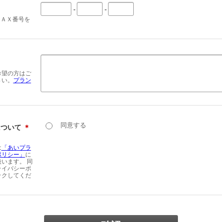
-
-
ＦＡＸ番号を
希望の方はご
さい。
プラン
同意する
について
＊
は
「あいプラ
ポリシー」
に
います。 同
ライバシーポ
ックしてくだ