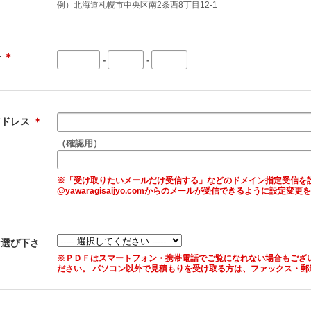
例）北海道札幌市中央区南2条西8丁目12-1
号
＊
-
-
アドレス
＊
（確認用）
※「受け取りたいメールだけ受信する」などのドメイン指定受信を
@yawaragisaijyo.comからのメールが受信できるように設定変
お選び下さ
※ＰＤＦはスマートフォン・携帯電話でご覧になれない場合もござ
ださい。 パソコン以外で見積もりを受け取る方は、ファックス・郵