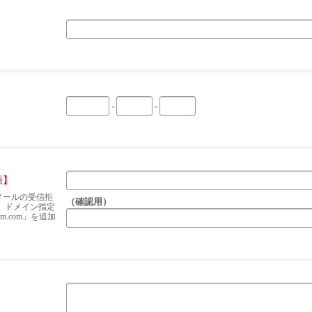
-
-
須】
メールの受信拒
（確認用）
 ドメイン指定
om.com」を追加