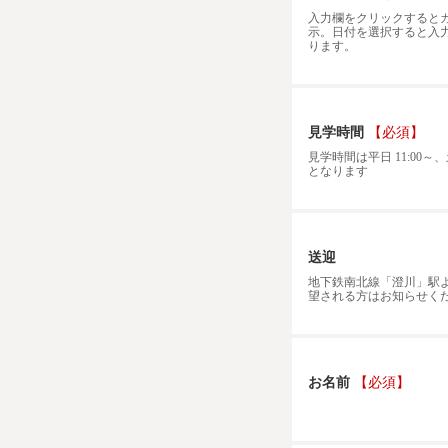
入力欄をクリックすると
示。日付を選択すると入
ります。
見学時間
【必須】
見学時間は平日 11:00～、土
となります
送迎
地下鉄南北線「澄川」駅
望される方はお知らせく
お名前
【必須】