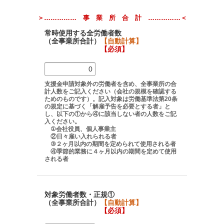
＞…………… 事 業 所 合 計 ……………＜
常時使用する全労働者数
（全事業所合計）
【自動計算】
【必須】
支援金申請対象外の労働者を含め、全事業所の合
計人数をご記入ください（会社の規模を確認する
ためのものです）。記入対象は労働基準法第20条
の規定に基づく「解雇予告を必要とする者」と
し、以下の①から④に該当しない者の人数をご記
入ください。
①会社役員、個人事業主
②日々雇い入れられる者
③２ヶ月以内の期間を定められて使用される者
④季節的業務に４ヶ月以内の期間を定めて使用
される者
対象労働者数・正規①
（全事業所合計）
【自動計算】
【必須】