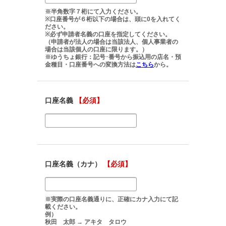
※半角数字７桁にて入力ください。
※口座番号が６桁以下の場合は、頭に0を入れてく
ださい。
※必ず申請者名義の口座を指定してください。
（申請者が法人の場合は当該法人、個人事業者の
場合は当該個人の口座に限ります。）
※ゆうちょ銀行：記号･番号から振込用の店名・預
金種目・口座番号への変換方法は
こちら
から。
口座名義
【必須】
口座名義（カナ）
【必須】
※実際の口座名義通りに、正確にカナ入力にて記
載ください。
例）
秋田 太郎 → アキタ タロウ