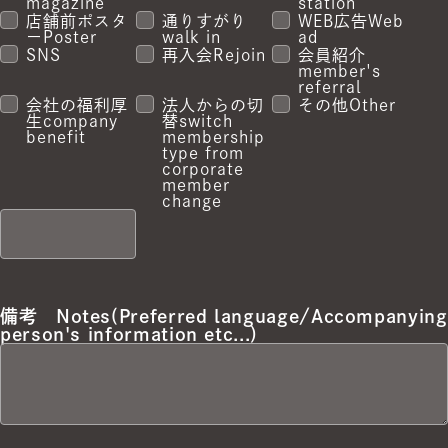
magazine
station
店舗前ポスタ
通りすがり
WEB広告
Web
ー
Poster
walk in
ad
SNS
再入会
Rejoin
会員紹介
member's
referral
会社の福利厚
法人からの切
その他
Other
生
company
替
switch
benefit
membership
type from
corporate
member
change
備考
Notes(Preferred language/
Accompanying
person's information etc...)