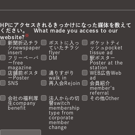
HPにアクセスされるきっかけになった媒体を教えて
ください。
What made you access to our
※
website?
新聞折込チラ
ポストに入っ
ポケットティ
シ
newspaper
ていたチラシ
ッシュ
pocket
insert
flyer
tissue ad
フリーペーパ
DM
駅ポスター
ー
free
Poster at the
magazine
station
店舗前ポスタ
通りすがり
WEB広告
Web
ー
Poster
walk in
ad
SNS
再入会
Rejoin
会員紹介
member's
referral
会社の福利厚
法人からの切
その他
Other
生
company
替
switch
benefit
membership
type from
corporate
member
change