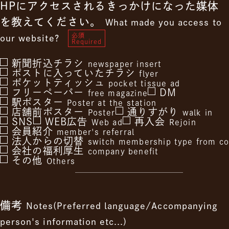
HPにアクセスされるきっかけになった媒体
を教えてください。
What made you access to
必須
our website?
Required
新聞折込チラシ
newspaper insert
ポストに入っていたチラシ
flyer
ポケットティッシュ
pocket tissue ad
フリーペーパー
DM
free magazine
駅ポスター
Poster at the station
店舗前ポスター
通りすがり
Poster
walk in
SNS
WEB広告
再入会
Web ad
Rejoin
会員紹介
member's referral
法人からの切替
switch membership type from c
会社の福利厚生
company benefit
その他
Others
備考
Notes(Preferred language/Accompanying
person's information etc...)