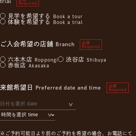
trial
Required
見学を希望する
Book a tour
体験を希望する
Book a trial
ご入会希望の店舗
必須
Branch
Required
六本木店
渋谷店
Roppongi
Shibuya
赤坂店
Akasaka
来館希望日
必須
Preferred date and time
Required
※ご予約可能日より前のご予約を希望の場合、お電話にて