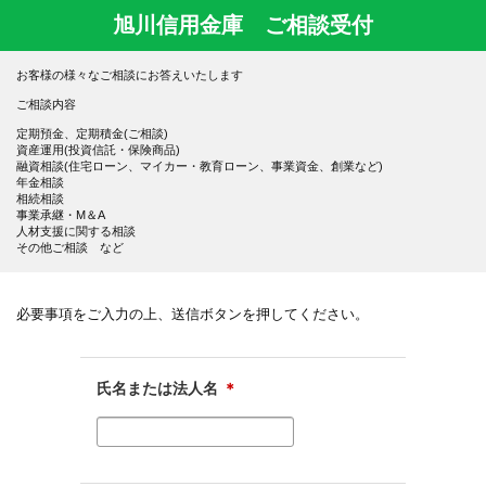
旭川信用金庫 ご相談受付
お客様の様々なご相談にお答えいたします
ご相談内容
定期預金、定期積金(ご相談)
資産運用(投資信託・保険商品)
融資相談(住宅ローン、マイカー・教育ローン、事業資金、創業など)
年金相談
相続相談
事業承継・M＆A
人材支援に関する相談
その他ご相談 など
必要事項をご入力の上、送信ボタンを押してください。
氏名または法人名
＊