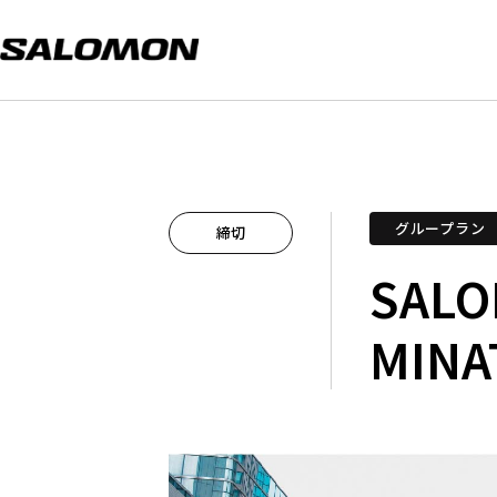
グループラン
締切
SALO
MINA