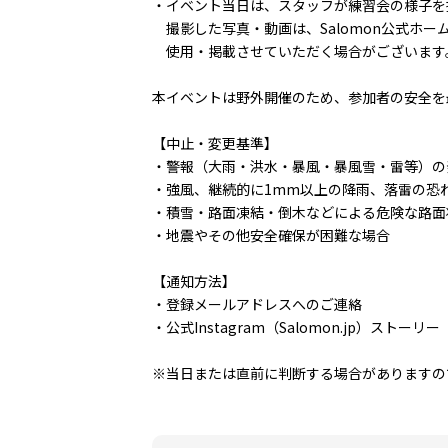
・イベント当日は、スタッフが練習会の様子を
撮影した写真・動画は、Salomon公式ホームペー
使用・掲載させていただく場合がございます
本イベントは野外開催のため、参加者の安全を
【中止・変更基準】
・警報（大雨・洪水・暴風・暴風雪・雷等）の
・強風、継続的に1mm以上の降雨、落雷の恐
・積雪・路面凍結・倒木などによる危険な路面
・地震やその他安全確保が困難な場合
【通知方法】
・登録メールアドレスへのご連絡
・公式Instagram（Salomon.jp）ストーリー
※当日または直前に判断する場合がありますの