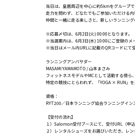
当日は、皇居周辺を中心に約5kmをグループ
走力を問わず、どなたでもご参加いただける内
仲間と一緒に走る楽しさと、新しいランニング
※応募〆切は、6月2日(火) 00:00となります。
※当選案内は、6月3日(水) 10:00にご登録
※当日はメール内URLに記載のQRコードにて
ランニングアンバサダー
MASAMI YAMAMOTO / 山本まさみ
フィットネスモデルやMCとして活動する傍ら
特定の競技にとらわれず、「YOGA × RU
資格：
RYT200／日本ランニング協会ランニングイ
【受付の流れ】
１）Salomon受付ブースにて、受付URL（
２）レンタルシューズをお選びいただき、レン