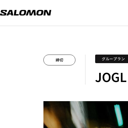
グループラン
締切
JOGL