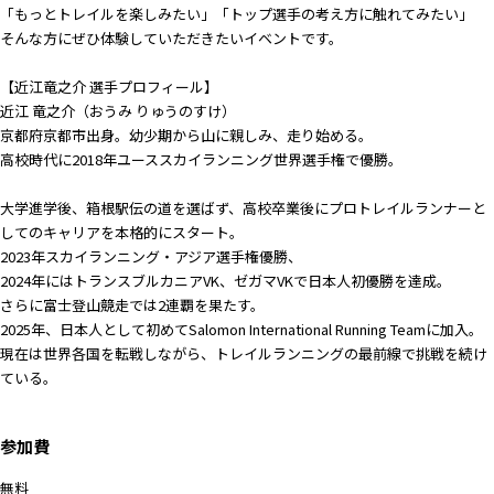
「もっとトレイルを楽しみたい」「トップ選手の考え方に触れてみたい」
そんな方にぜひ体験していただきたいイベントです。
【近江竜之介 選手プロフィール】
近江 竜之介（おうみ りゅうのすけ）
京都府京都市出身。幼少期から山に親しみ、走り始める。
高校時代に2018年ユーススカイランニング世界選手権で優勝。
大学進学後、箱根駅伝の道を選ばず、高校卒業後にプロトレイルランナーと
してのキャリアを本格的にスタート。
2023年スカイランニング・アジア選手権優勝、
2024年にはトランスブルカニアVK、ゼガマVKで日本人初優勝を達成。
さらに富士登山競走では2連覇を果たす。
2025年、日本人として初めてSalomon International Running Teamに加入。
現在は世界各国を転戦しながら、トレイルランニングの最前線で挑戦を続け
ている。
参加費
無料