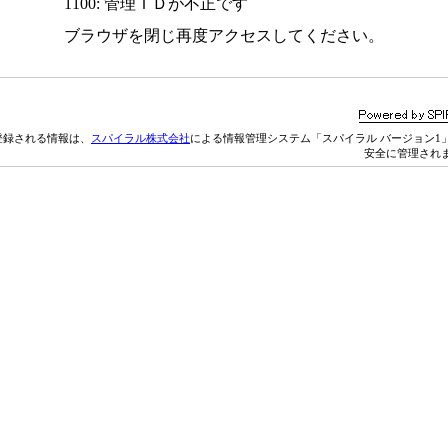
1100: 管理ＩＤが不正です
ブラウザを閉じ再度アクセスしてください。
登録される情報は、
スパイラル株式会社
による情報管理システム「スパイラル バージョン1
安全に管理され