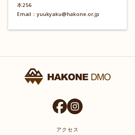
本256
Email：yuukyaku@hakone.or.jp
アクセス