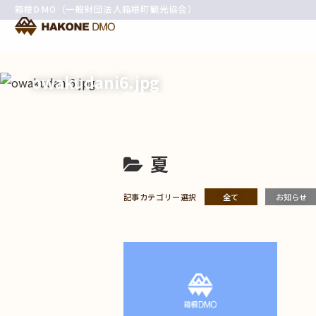
箱根DMO（一般財団法人箱根町観光協会）
owakudani6.jpg
夏
記事カテゴリー選択
全て
お知らせ