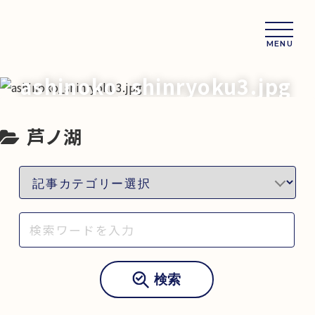
MENU
ashinoko_shinryoku3.jpg
芦ノ湖
検索