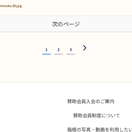
shinoko20.jpg
次のページ
次
1
2
3
へ
賛助会員入会のご案内
賛助会員制度について
箱根の写真・動画を利用した