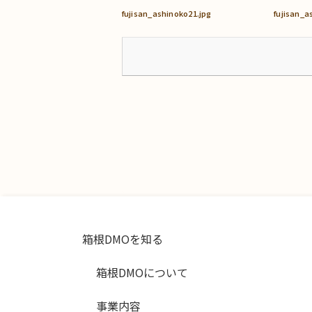
fujisan_ashinoko21.jpg
fujisan_a
箱根DMOを知る
箱根DMOについて
事業内容