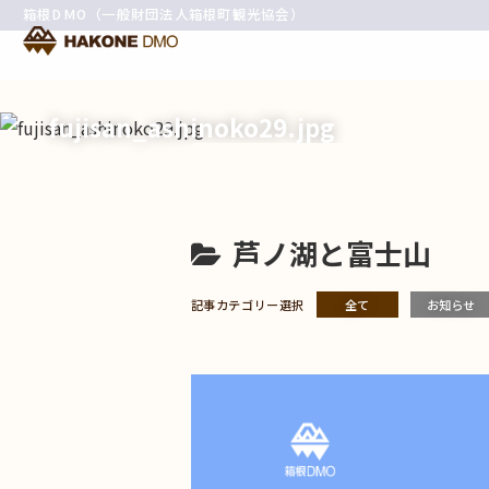
箱根DMO（一般財団法人箱根町観光協会）
fujisan_ashinoko29.jpg
芦ノ湖と富士山
記事カテゴリー選択
全て
お知らせ