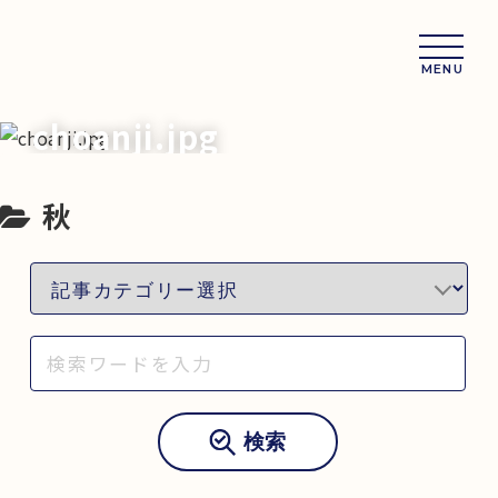
MENU
choanji.jpg
秋
検索