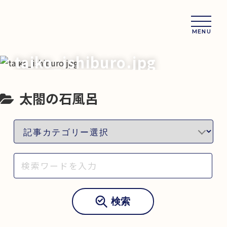
MENU
taiko_ishiburo.jpg
太閤の石風呂
検索