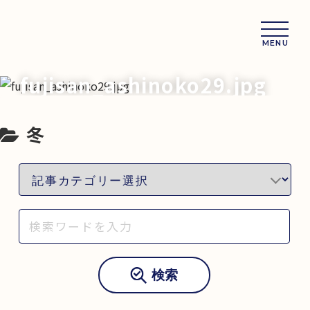
MENU
fujisan_ashinoko29.jpg
冬
検索