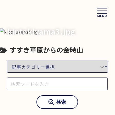
MENU
kintokiyama3.jpg
すすき草原からの金時山
検索