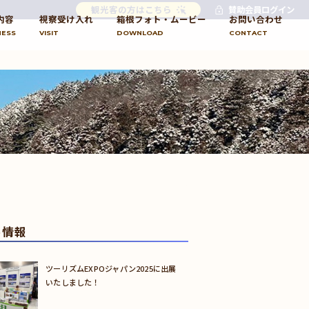
観光客の方はこちら
賛助会員ログイン
内容
視察受け入れ
箱根フォト・ムービー
お問い合わせ
NESS
VISIT
DOWNLOAD
CONTACT
め情報
ツーリズムEXPOジャパン2025に出展
いたしました！