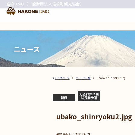
箱根DMO（一般財団法人箱根町観光協会）
ニュース
トップページ
ニュース一覧
ubako_shinryoku2.jpg
大涌谷姥子自
新緑
然探勝歩道
ubako_shinryoku2.jpg
2025.06.24