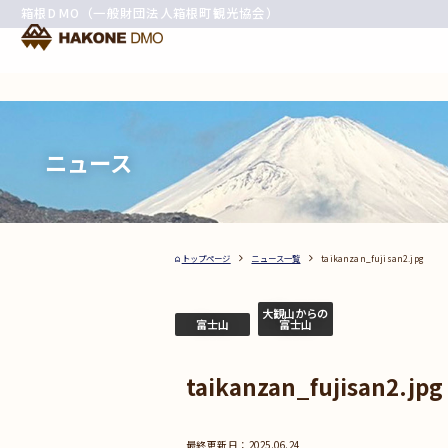
箱根DMO（一般財団法人箱根町観光協会）
ニュース
トップページ
ニュース一覧
taikanzan_fujisan2.jpg
大観山からの
富士山
富士山
taikanzan_fujisan2.jpg
2025.06.24