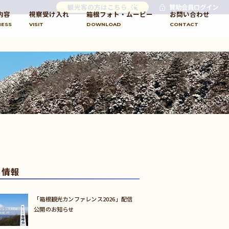
観光客の方はこちら
賛助会員ログイン
内容
視察受け入れ
箱根フォト・ムービー
お問い合わせ
NESS
VISIT
DOWNLOAD
CONTACT
め情報
「箱根観光カンファレンス2026」配信
公開のお知らせ