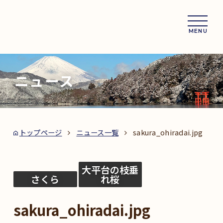
MENU
ニュース
トップページ
ニュース一覧
sakura_ohiradai.jpg
大平台の枝垂
さくら
れ桜
sakura_ohiradai.jpg