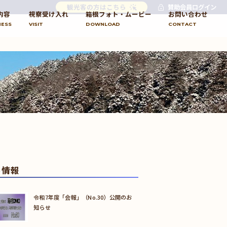
観光客の方はこちら
賛助会員ログイン
内容
視察受け入れ
箱根フォト・ムービー
お問い合わせ
NESS
VISIT
DOWNLOAD
CONTACT
め情報
令和7年度「会報」（No.30）公開のお
知らせ