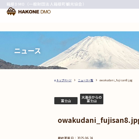
箱根DMO（一般財団法人箱根町観光協会）
ニュース
トップページ
ニュース一覧
owakudani_fujisan8.jpg
大涌谷からの
富士山
富士山
owakudani_fujisan8.jp
2025.06.24