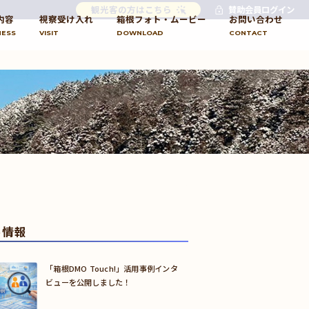
観光客の方はこちら
賛助会員ログイン
内容
視察受け入れ
箱根フォト・ムービー
お問い合わせ
NESS
VISIT
DOWNLOAD
CONTACT
め情報
「箱根DMO Touch!」活用事例インタ
ビューを公開しました！