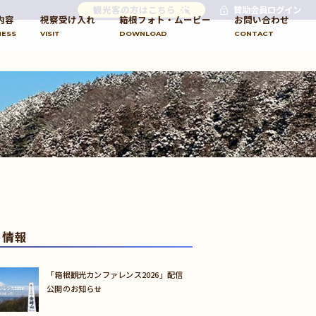
観光客の方はこちら
賛助会員ログイン
内容
視察受け入れ
箱根フォト・ムービー
お問い合わせ
NESS
VISIT
DOWNLOAD
CONTACT
め情報
「箱根観光カンファレンス2026」配信
公開のお知らせ