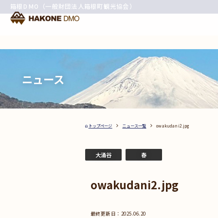
箱根DMO（一般財団法人箱根町観光協会）
ニュース
トップページ
ニュース一覧
owakudani2.jpg
大涌谷
春
owakudani2.jpg
2025.06.20