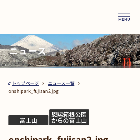
MENU
ニュース
トップページ
ニュース一覧
onshipark_fujisan2.jpg
恩賜箱根公園
富士山
からの富士山
onshipark_fujisan2.jpg