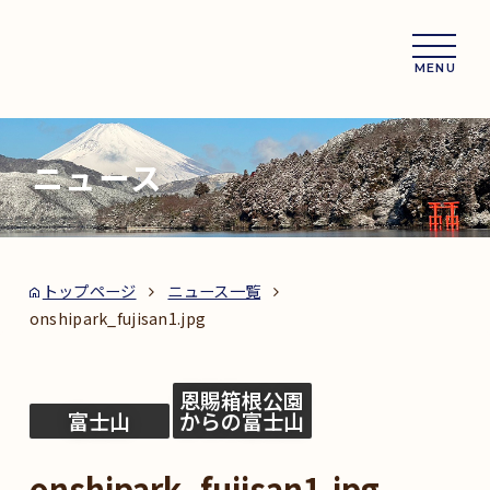
MENU
ニュース
トップページ
ニュース一覧
onshipark_fujisan1.jpg
恩賜箱根公園
富士山
からの富士山
onshipark_fujisan1.jpg