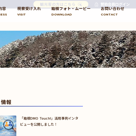
観光客の方はこちら
賛助会員ログイン
内容
視察受け入れ
箱根フォト・ムービー
お問い合わせ
NESS
VISIT
DOWNLOAD
CONTACT
め情報
「箱根DMO Touch!」活用事例インタ
ビューを公開しました！