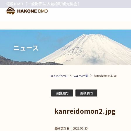
箱根DMO（一般財団法人箱根町観光協会）
ニュース
トップページ
ニュース一覧
kanreidomon2.jpg
函嶺洞門
函嶺洞門
kanreidomon2.jpg
2025.06.20