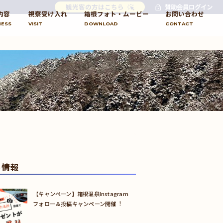
観光客の方はこちら
賛助会員ログイン
内容
視察受け入れ
箱根フォト・ムービー
お問い合わせ
NESS
VISIT
DOWNLOAD
CONTACT
め情報
【キャンペーン】箱根温泉Instagram
フォロー＆投稿キャンペーン開催︕