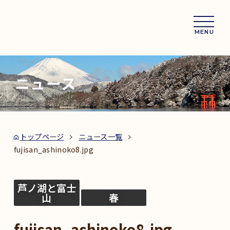
MENU
ニュース
トップページ
ニュース一覧
fujisan_ashinoko8.jpg
芦ノ湖と富士
山
春
fujisan_ashinoko8.jpg