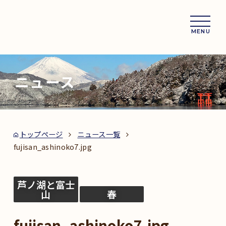
MENU
ニュース
トップページ
ニュース一覧
fujisan_ashinoko7.jpg
芦ノ湖と富士
山
春
fujisan_ashinoko7.jpg