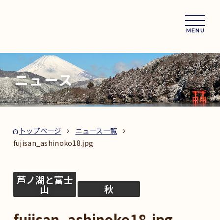
MENU
ニュース
トップページ
ニュース一覧
fujisan_ashinoko18.jpg
芦ノ湖と富士
山
秋
fujisan_ashinoko18.jpg