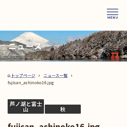
MENU
ニュース
トップページ
ニュース一覧
fujisan_ashinoko16.jpg
芦ノ湖と富士
山
秋
fujisan_ashinoko16.jpg