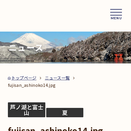
MENU
ニュース
トップページ
ニュース一覧
fujisan_ashinoko14.jpg
芦ノ湖と富士
山
夏
fujisan_ashinoko14.jpg