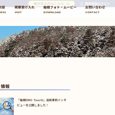
観光客の方はこちら
賛助会員ログイン
内容
視察受け入れ
箱根フォト・ムービー
お問い合わせ
NESS
VISIT
DOWNLOAD
CONTACT
め情報
「箱根DMO Touch!」活用事例インタ
ビューを公開しました！