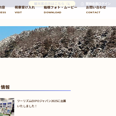
観光客の方はこちら
賛助会員ログイン
内容
視察受け入れ
箱根フォト・ムービー
お問い合わせ
NESS
VISIT
DOWNLOAD
CONTACT
め情報
ツーリズムEXPOジャパン2025に出展
いたしました！