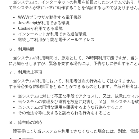
当システムは、インターネットの利用を前提としたシステムであり、
て当システムが常に正常に動作することを保証するものではありません
WWWブラウザが動作する電子機器
JavaScriptが利用できる環境
Cookieが利用できる環境
インターネットが利用できる通信環境
継続して利用が可能な電子メールアドレス
６． 利用時間
当システムの利用時間は、原則として、24時間利用可能ですが、当
にお知らせしますが、緊急を要する場合には、予告なしに停止すること
７． 利用禁止事項
当システムの利用において、利用者は次の行為をしてはなりません。
する等必要な防御措置をとることができるものとします。当該利用者は
当システムに対して不正な手段でアクセスし、又は、故意にウィ
当システムの管理及び運営を故意に妨害し、又は、当システムを破
当システムの円滑な運用を阻害するような行為をすること
その他法令等に反すると認められる行為をすること
８． 障害時の対応
障害等により当システムを利用できなくなった場合には、別途、電話