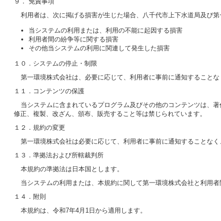
９． 免責事項
利用者は、次に掲げる損害が生じた場合、八千代市上下水道局及び第
当システムの利用または、利用の不能に起因する損害
利用者間の紛争等に関する損害
その他当システムの利用に関連して発生した損害
１０．システムの停止・制限
第一環境株式会社は、必要に応じて、利用者に事前に通知することな
１１．コンテンツの保護
当システムに含まれているプログラム及びその他のコンテンツは、著
修正、複製、改ざん、頒布、販売すること等は禁じられています。
１２．規約の変更
第一環境株式会社は必要に応じて、利用者に事前に通知することなく
１３．準拠法および所轄裁判所
本規約の準拠法は日本国とします。
当システムの利用または、本規約に関して第一環境株式会社と利用者
１４．附則
本規約は、令和7年4月1日から適用します。