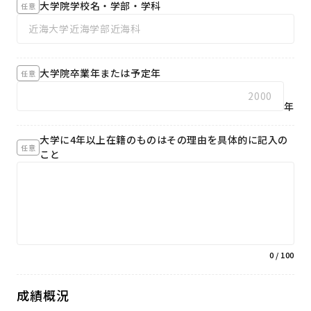
大学院学校名・学部・学科
任意
大学院卒業年または予定年
任意
年
大学に4年以上在籍のものはその理由を具体的に記入の
任意
こと
0
/ 100
成績概況