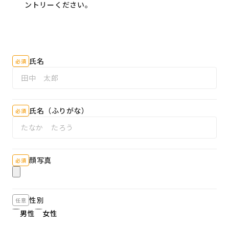
ントリーください。
氏名
必須
氏名（ふりがな）
必須
顔写真
必須
性別
任意
男性
女性