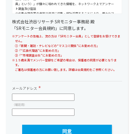
員」という）」が個々に培われてきた情報を、ネットワーク上でアンケー
ト調査及び座談
会や集合調査等の参加で迅速に収集・統計活用することにより、様々なマ
ーケティング・
株式会社渋谷リサーチ SRモニター事務局 殿
ニーズに対応することを目的とする「無料会員登録制バーチャル・ネット
「SRモニター会員規約」に同意します。
ワーク・コミュ
ニティ」です。
※アンケートの性格上、次の方は「SRモニター会員」として登録をお受けできま
せん。
第２条【所在地】
①「新聞・雑誌・テレビなどの“マスコミ関係”にお勤めの方」
②「“広告代理店”にお勤めの方」
「ＳＲモニター」と称し、株式会社渋谷リサーチ(東京都渋谷区道玄坂1-
③「“市場調査会社”にお勤めの方」
22-10)に所属す
※１５歳未満でメンバー登録をご希望の場合は、保護者の同意が必要となりま
る「ＳＲモニター事務局（以下「事務局」という）」が運営し、渋谷リサ
す。
ーチのホーム
ご署名は保護者の方にお願い致します。詳細は会員規約をご参照ください。
ページ内の会員サイトをスタッフの活動の場と致します。
・「会員サイト」:https://member.shibuya-research.co.jp/m/
第３条【入会手続と会員登録】
メールアドレス
「ＳＲモニター」登録希望者が本「会員規約」を承諾し、会員サイトから
所定の入会手
続を行った後、事務局が入会希望者の登録したメールアドレスに対し、
（確認用）
「会員ＩＤ」並
びに「パスワード」を発行した時点で会員登録が完了致します。
登録後は、事務局の要請による活動に参画が許され、場合によりその報酬
ポイントを得
ることが可能となります。
入会手続から登録抹消までの会員登録の期間、年会費、月会費等の費用は